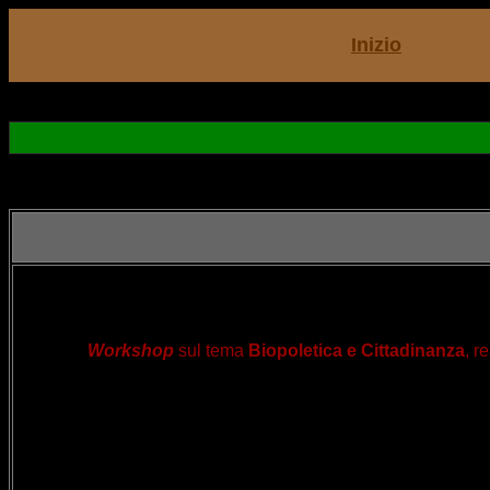
Inizio
Workshop
sul tema
Biopoletica e Cittadinanza
, r