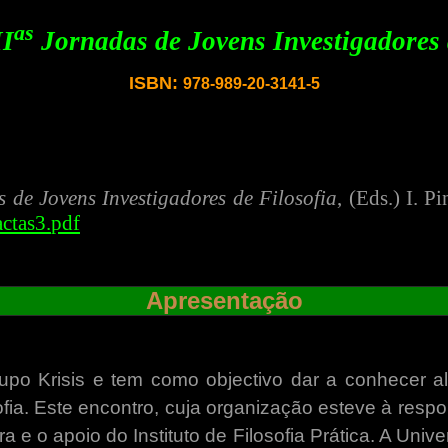
as
II
Jornadas de Jovens Investigadores 
ISB
N:
978-989-20-3141-5
 de Jovens Investigadores de Filosofia
,
(Eds.) I. P
actas
3.
pdf
Apresentação
upo Krisis e tem como objectivo dar a conhecer a
fia. Este encontro, cuja organização esteve à resp
 e o apoio do Instituto de Filosofia Prática. A Univ